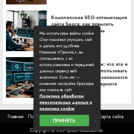
Комплексная SEO-оптимизация
сайта Seora: как повысить
видимость и привлечь
Мы используем файлы cookie.
клиентов
Они помогают улучшать сайт
06.02.2026
и делать его удобнее.
Нажимая «Принять», вы
соглашаетесь с их
Резидентские прокси: что это и
использованием и передачей
как их правильно использовать
данных сервису веб-
для обеспечения безопасности
аналитики. Если нет —
и анонимности в интернете
измените настройки браузера
или покиньте сайт.
29.01.2026
Политика обработки
персональных данных и
политика cookie
Главная
Пользовательское соглашение
Карта сайта
ПРИНЯТЬ
Copyright © Все права защищены.