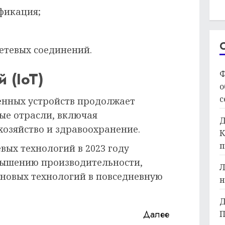
фикация;
етевых соединений.
Ф
 (IoT)
о
с
енных устройств продолжает
ые отрасли, включая
Д
хозяйство и здравоохранение.
К
п
вых технологий в 2023 году
вышению производительности,
Л
 новых технологий в повседневную
н
Д
Далее
П