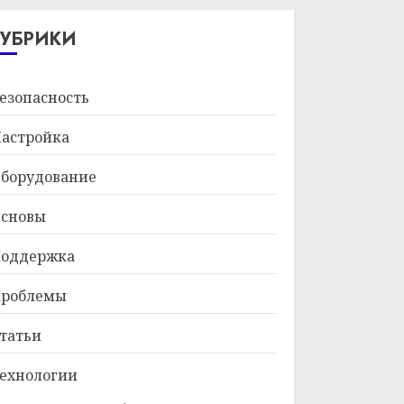
29.01.2026
РУБРИКИ
езопасность
астройка
борудование
сновы
оддержка
роблемы
татьи
ехнологии