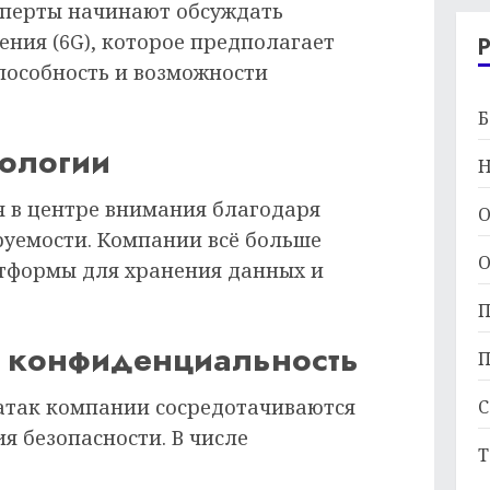
ксперты начинают обсуждать
ния (6G), которое предполагает
пособность и возможности
Б
нологии
Н
 в центре внимания благодаря
О
руемости. Компании всё больше
О
тформы для хранения данных и
П
и конфиденциальность
П
атак компании сосредотачиваются
С
я безопасности. В числе
Т