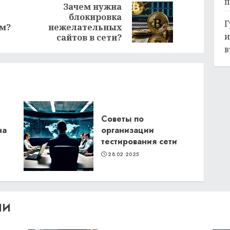
п
Зачем нужна
блокировка
Предыдущая
Следующая
Г
ом?
нежелательных
запись:
запись:
и
сайтов в сети?
в
Советы по
на
организации
тестирования сети
28.02.2025
ЛИ