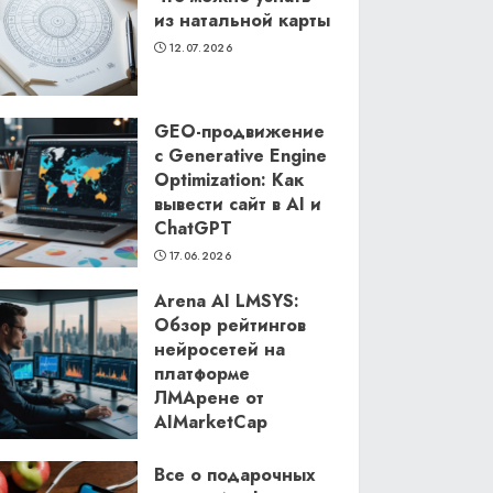
из натальной карты
12.07.2026
GEO-продвижение
с Generative Engine
Optimization: Как
вывести сайт в AI и
ChatGPT
17.06.2026
Arena AI LMSYS:
Обзор рейтингов
нейросетей на
платформе
ЛМАрене от
AIMarketCap
11.06.2026
Все о подарочных