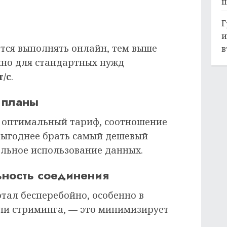
п
Г
и
тся выполнять онлайн, тем выше
в
чно для стандартных нужд
т/с
.
 планы
ь оптимальный тариф, соотношение
 выгоднее брать самый дешевый
альное использование данных.
ьность соединения
тал бесперебойно, особенно в
ли стриминга, — это минимизирует