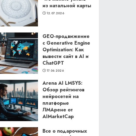
из натальной карты
12.07.2026
GEO-продвижение
с Generative Engine
Optimization: Как
вывести сайт в AI и
ChatGPT
17.06.2026
Arena AI LMSYS:
Обзор рейтингов
нейросетей на
платформе
ЛМАрене от
AIMarketCap
11.06.2026
Все о подарочных