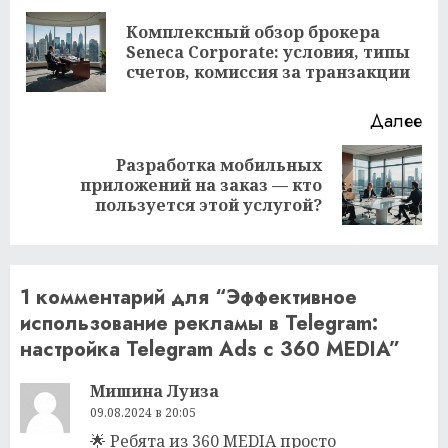
чтение
Комплексный обзор брокера
Пр
Seneca Corporate: условия, типы
за
счетов, комиссия за транзакции
Далее
Разработка мобильных
Следующая
приложений на заказ — кто
запись:
пользуется этой услугой?
1 комментарий для “
Эффективное
использование рекламы в Telegram:
настройка Telegram Ads с 360 MEDIA
”
Мишина Луиза
09.08.2024 в 20:05
🌟 Ребята из 360 MEDIA просто