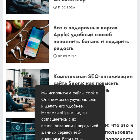
11.06.2026
Все о подарочных картах
Apple: удобный способ
пополнить баланс и подарить
радость
02.03.2026
Комплексная SEO-оптимизация
сайта Seora: как повысить
видимость и привлечь
Мы используем файлы cookie.
клиентов
Они помогают улучшать сайт
06.02.2026
и делать его удобнее.
Нажимая «Принять», вы
соглашаетесь с их
Резидентские прокси: что это и
использованием и передачей
как их правильно использовать
данных сервису веб-
для обеспечения безопасности
аналитики. Если нет —