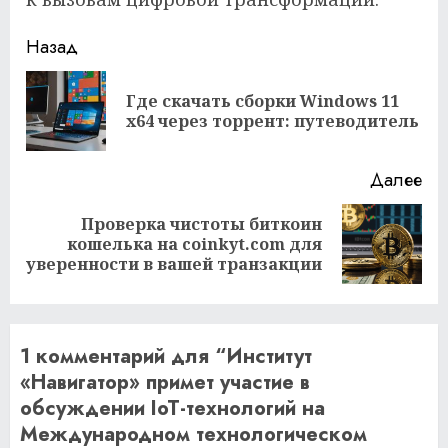
Продолжить
Назад
чтение
Где скачать сборки Windows 11
Пр
x64 через торрент: путеводитель
за
Далее
Проверка чистоты биткоин
Следующая
кошелька на coinkyt.com для
запись:
уверенности в вашей транзакции
1 комментарий для “
Институт
«Навигатор» примет участие в
обсуждении IoT-технологий на
Международном технологическом