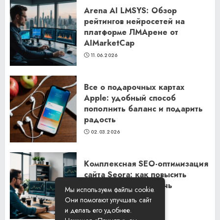
Arena AI LMSYS: Обзор
рейтингов нейросетей на
платформе ЛМАрене от
AIMarketCap
11.06.2026
Все о подарочных картах
Apple: удобный способ
пополнить баланс и подарить
радость
02.03.2026
Комплексная SEO-оптимизация
сайта Seora: как повысить
видимость и привлечь
Мы используем файлы cookie.
клиентов
Они помогают улучшать сайт
06.02.2026
и делать его удобнее.