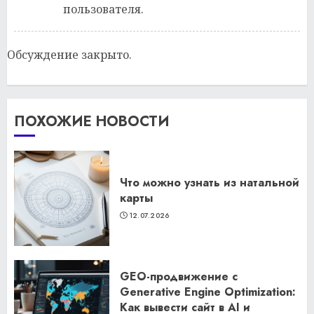
пользователя.
Обсуждение закрыто.
ПОХОЖИЕ НОВОСТИ
Что можно узнать из натальной
карты
12.07.2026
GEO-продвижение с
Generative Engine Optimization:
Как вывести сайт в AI и