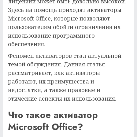
лицензий может быть довольно высокой.
Здесь на помощь приходят активаторы
Microsoft Office, которые позволяют
пользователям обойти ограничения на
использование программного
обеспечения.
Феномен активаторов стал актуальной
темой обсуждения. Данная статья
рассматривает, как активаторы
работают, их преимущества и
недостатки, а также правовые и
этические аспекты их использования.
Что такое активатор
Microsoft Office?