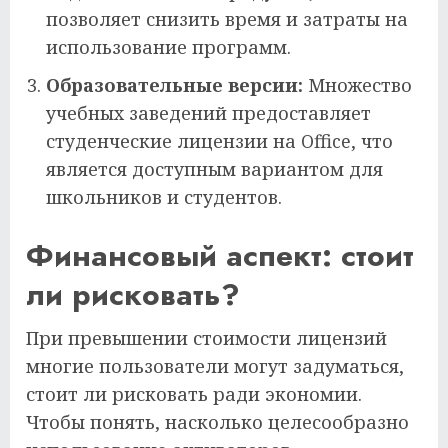
позволяет снизить время и затраты на
использование программ.
Образовательные версии:
Множество
учебных заведений предоставляет
студенческие лицензии на Office, что
является доступным вариантом для
школьников и студентов.
Финансовый аспект: стоит
ли рисковать?
При превышении стоимости лицензий
многие пользователи могут задуматься,
стоит ли рисковать ради экономии.
Чтобы понять, насколько целесообразно