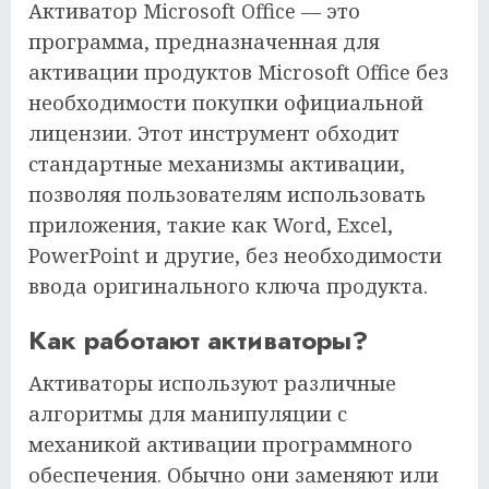
Активатор Microsoft Office — это
программа, предназначенная для
активации продуктов Microsoft Office без
необходимости покупки официальной
лицензии. Этот инструмент обходит
стандартные механизмы активации,
позволяя пользователям использовать
приложения, такие как Word, Excel,
PowerPoint и другие, без необходимости
ввода оригинального ключа продукта.
Как работают активаторы?
Активаторы используют различные
алгоритмы для манипуляции с
механикой активации программного
обеспечения. Обычно они заменяют или