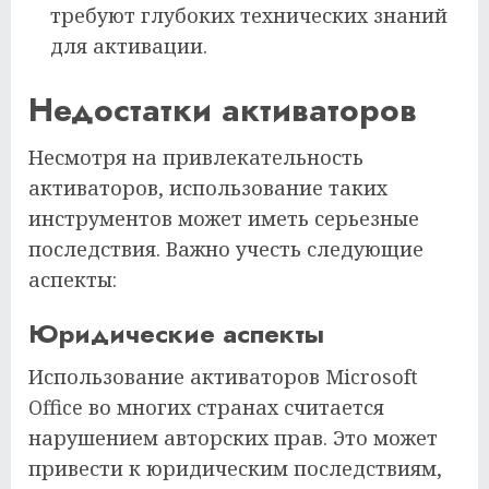
требуют глубоких технических знаний
для активации.
Недостатки активаторов
Несмотря на привлекательность
активаторов, использование таких
инструментов может иметь серьезные
последствия. Важно учесть следующие
аспекты:
Юридические аспекты
Использование активаторов Microsoft
Office во многих странах считается
нарушением авторских прав. Это может
привести к юридическим последствиям,