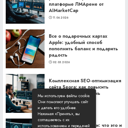
платформе ЛМАрене от
AIMarketCap
11.06.2026
Все о подарочных картах
Apple: удобный способ
пополнить баланс и подарить
радость
02.03.2026
Комплексная SEO-оптимизация
сайта Seora: как повысить
видимость и привлечь
Мы используем файлы cookie.
клиентов
Они помогают улучшать сайт
06.02.2026
и делать его удобнее.
Нажимая «Принять», вы
соглашаетесь с их
Резидентские прокси: что это и
использованием и передачей