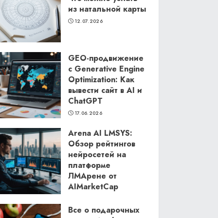
из натальной карты
12.07.2026
GEO-продвижение
с Generative Engine
Optimization: Как
вывести сайт в AI и
ChatGPT
17.06.2026
Arena AI LMSYS:
Обзор рейтингов
нейросетей на
платформе
ЛМАрене от
AIMarketCap
11.06.2026
Все о подарочных