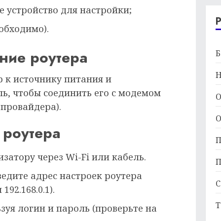
 устройство для настройки;
обходимо).
ние роутера
Б
Н
 к источнику питания и
ь, чтобы соединить его с модемом
О
т провайдера).
О
 роутера
П
атору через Wi-Fi или кабель.
П
ведите адрес настроек роутера
С
192.168.0.1).
Т
ьзуя логин и пароль (проверьте на