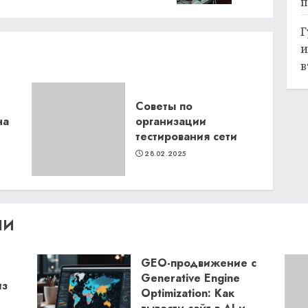
п
Г
и
в
Советы по
на
организации
тестирования сети
28.02.2025
ЛИ
GEO-продвижение с
Generative Engine
из
Optimization: Как