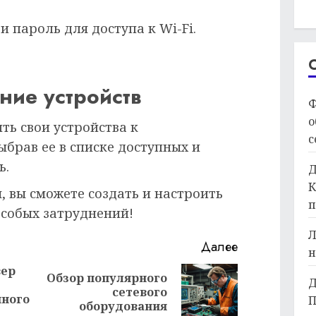
 и пароль для доступа к Wi-Fi.
ние устройств
Ф
о
ть свои устройства к
с
ыбрав ее в списке доступных и
ь.
Д
К
 вы сможете создать и настроить
п
 особых затруднений!
Л
Далее
н
вер
Обзор популярного
Д
Предыдущая
Следующая
сетевого
нного
П
запись:
запись:
оборудования