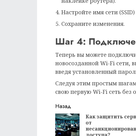
наклейке роутера).
Настройте имя сети (SSID)
Сохраните изменения.
Шаг 4: Подключе
Теперь вы можете подключи
новосозданной Wi-Fi сети, в
введя установленный парол
Следуя этим простым шагам,
свою первую Wi-Fi сеть без
Продолжить
Назад
чтение
Как защитить сер
от
несанкционирова
доступа?