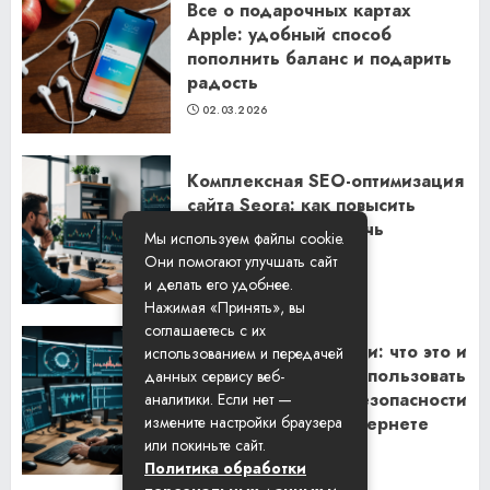
Все о подарочных картах
Apple: удобный способ
пополнить баланс и подарить
радость
02.03.2026
Комплексная SEO-оптимизация
сайта Seora: как повысить
видимость и привлечь
Мы используем файлы cookie.
клиентов
Они помогают улучшать сайт
06.02.2026
и делать его удобнее.
Нажимая «Принять», вы
соглашаетесь с их
Резидентские прокси: что это и
использованием и передачей
как их правильно использовать
данных сервису веб-
для обеспечения безопасности
аналитики. Если нет —
и анонимности в интернете
измените настройки браузера
или покиньте сайт.
29.01.2026
Политика обработки