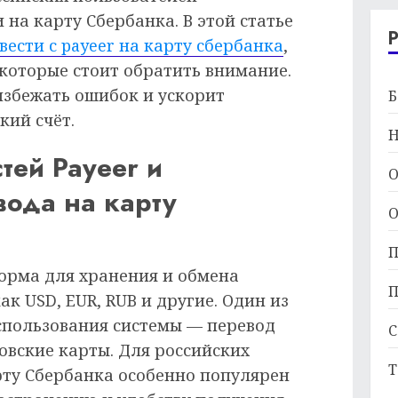
 на карту Сбербанка. В этой статье
вести с payeer на карту сбербанка
,
 которые стоит обратить внимание.
збежать ошибок и ускорит
Б
кий счёт.
Н
тей Payeer и
О
ода на карту
О
П
форма для хранения и обмена
П
к USD, EUR, RUB и другие. Один из
спользования системы — перевод
С
овские карты. Для российских
Т
рту Сбербанка особенно популярен