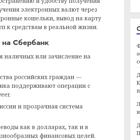
остранению и удобству получения
лучения электронных валют через
ронные кошельки, вывод на карту
п к средствам в реальной жизни.
 на Сбербанк
Ф
о
я наличных или зачисление на
с
Д
ства российских граждан —
К
анка поддерживают операции с
п
eer.
Л
иссии и прозрачная система
н
Д
еводы как в долларах, так и в
П
азнообразных финансовых целей.