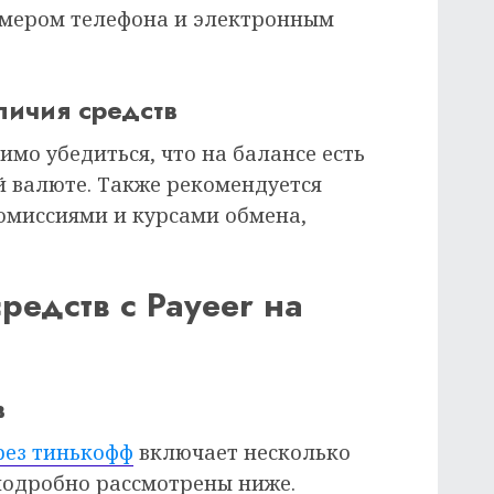
омером телефона и электронным
личия средств
мо убедиться, что на балансе есть
й валюте. Также рекомендуется
омиссиями и курсами обмена,
.
редств с Payeer на
в
рез тинькофф
включает несколько
подробно рассмотрены ниже.