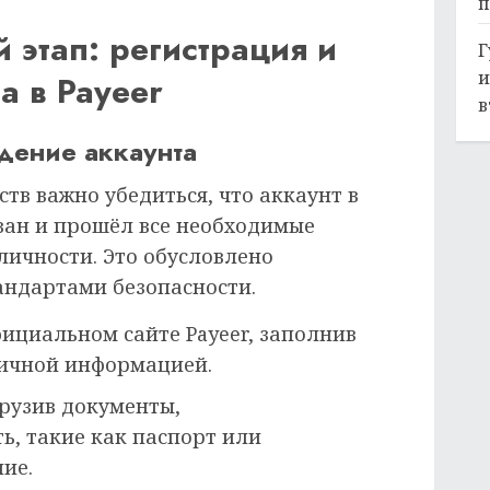
п
 этап: регистрация и
Г
и
а в Payeer
в
дение аккаунта
тв важно убедиться, что аккаунт в
ван и прошёл все необходимые
ичности. Это обусловлено
андартами безопасности.
ициальном сайте Payeer, заполнив
личной информацией.
рузив документы,
, такие как паспорт или
ие.