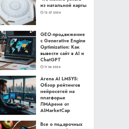
из натальной карты
12.07.2026
GEO-продвижение
с Generative Engine
Optimization: Как
вывести сайт в AI и
ChatGPT
17.06.2026
Arena AI LMSYS:
Обзор рейтингов
нейросетей на
платформе
ЛМАрене от
AIMarketCap
11.06.2026
Все о подарочных