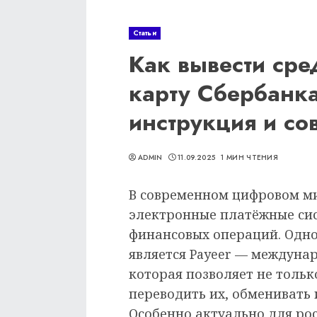
Статьи
Как вывести сред
карту Сбербанка
инструкция и со
ADMIN
11.09.2025
1 МИН ЧТЕНИЯ
В современном цифровом ми
электронные платёжные си
финансовых операций. Одн
является Payeer — междуна
которая позволяет не тольк
переводить их, обменивать 
Особенно актуально для ро