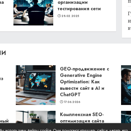
п
на
организации
тестирования сети
Г
28.02.2025
и
в
ЛИ
GEO-продвижение с
Generative Engine
из
Optimization: Как
вывести сайт в AI и
ChatGPT
17.06.2026
Комплексная SEO-
бный
оптимизация сайта
Seora: как повысить
Мы используем файлы cookie. Они помогают улучшать сайт и делать его