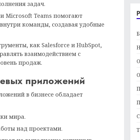
полнения задач.
 и Microsoft Teams помогают
внутри команды, создавая удобные
Б
рументы, как Salesforce и HubSpot,
Н
равлять взаимодействием с
О
овень продаж.
О
тевых приложений
П
ложений в бизнесе обладает
П
С
ки мира.
боты над проектами.
Т