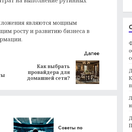
атрат на выполнение рутинных
риложения являются мощным
щим росту и развитию бизнеса в
ормации.
Ф
о
Далее
с
Как выбрать
Предыдущая
Следующая
Д
провайдера для
ты
запись:
запись:
К
домашней сети?
п
Л
н
Д
П
Советы по