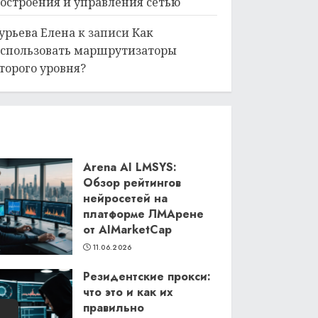
остроения и управления сетью
урьева Елена
к записи
Как
спользовать маршрутизаторы
торого уровня?
Arena AI LMSYS:
Обзор рейтингов
нейросетей на
платформе ЛМАрене
от AIMarketCap
11.06.2026
Резидентские прокси:
что это и как их
правильно