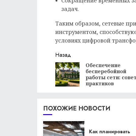
Сокращение временных з
задач.
Таким образом, сетевые п
инструментом, способствую
условиях цифровой трансф
Продолжить
Назад
чтение
Обеспечение
бесперебойной
работы сети: сове
практиков
ПОХОЖИЕ НОВОСТИ
Как планировать