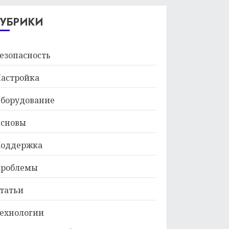
29.01.2026
РУБРИКИ
езопасность
астройка
борудование
сновы
оддержка
роблемы
татьи
ехнологии