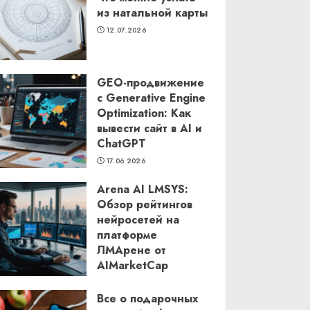
из натальной карты
12.07.2026
GEO-продвижение
с Generative Engine
Optimization: Как
вывести сайт в AI и
ChatGPT
17.06.2026
Arena AI LMSYS:
Обзор рейтингов
нейросетей на
платформе
ЛМАрене от
AIMarketCap
11.06.2026
Все о подарочных