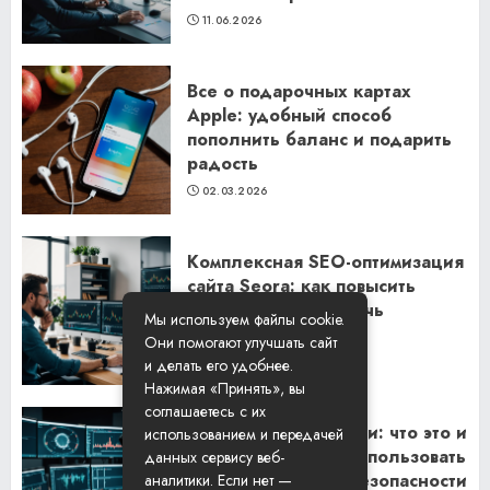
11.06.2026
Все о подарочных картах
Apple: удобный способ
пополнить баланс и подарить
радость
02.03.2026
Комплексная SEO-оптимизация
сайта Seora: как повысить
видимость и привлечь
Мы используем файлы cookie.
клиентов
Они помогают улучшать сайт
06.02.2026
и делать его удобнее.
Нажимая «Принять», вы
соглашаетесь с их
Резидентские прокси: что это и
использованием и передачей
как их правильно использовать
данных сервису веб-
для обеспечения безопасности
аналитики. Если нет —