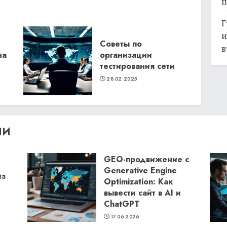
п
Г
и
Советы по
в
на
организации
тестирования сети
28.02.2025
ЛИ
GEO-продвижение с
Generative Engine
из
Optimization: Как
вывести сайт в AI и
ChatGPT
17.06.2026