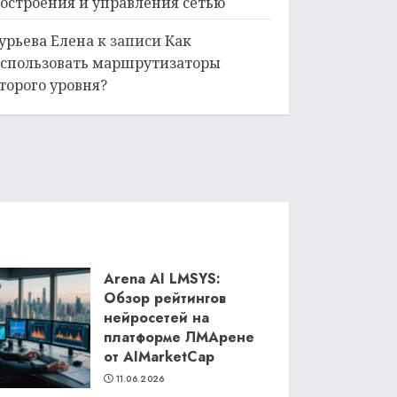
остроения и управления сетью
урьева Елена
к записи
Как
спользовать маршрутизаторы
торого уровня?
Arena AI LMSYS:
Обзор рейтингов
нейросетей на
платформе ЛМАрене
от AIMarketCap
11.06.2026