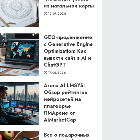
из натальной карты
12.07.2026
GEO-продвижение
с Generative Engine
Optimization: Как
вывести сайт в AI и
ChatGPT
17.06.2026
Arena AI LMSYS:
Обзор рейтингов
нейросетей на
платформе
ЛМАрене от
AIMarketCap
11.06.2026
Все о подарочных