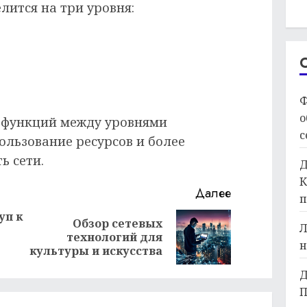
лится на три уровня:
Ф
о
 функций между уровнями
с
ользование ресурсов и более
ь сети.
Д
К
Далее
п
уп к
Обзор сетевых
Л
Предыдущая
Следующая
технологий для
н
запись:
запись:
культуры и искусства
Д
П