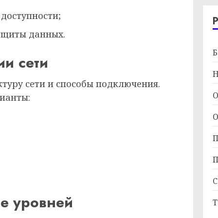
 доступности;
защиты данных.
Б
ии сети
Н
ктуру сети и способы подключения.
О
ианты:
О
П
П
С
ие уровней
Т