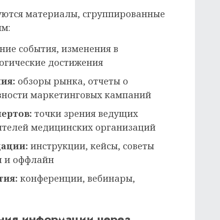
куются материалы, сгруппированные
м:
ние события, изменения в
логические достижения
ия:
обзоры рынка, отчеты о
вности маркетинговых кампаний
ертов:
точки зрения ведущих
ителей медицинских организаций
ации:
инструкции, кейсы, советы
н и оффлайн
тия:
конференции, вебинары,
ния информации через