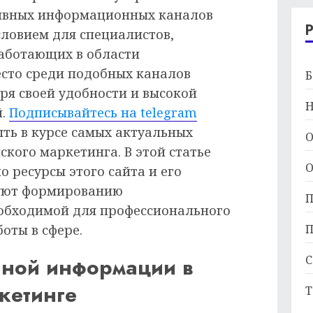
тивных информационных каналов
словием для специалистов,
аботающих в области
есто среди подобных каналов
Б
ря своей удобности и высокой
Н
й.
Подписывайтесь на telegram
ыть в курсе самых актуальных
О
кого маркетинга. В этой статье
О
о ресурсы этого сайта и его
вуют формированию
П
обходимой для профессионального
оты в сфере.
П
ьной информации в
С
кетинге
Т