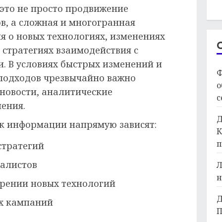
это не просто продвижение
в, а сложная и многогранная
я о новых технологиях, изменениях
 стратегиях взаимодействия с
. В условиях быстрых изменений и
Ф
подходов чрезвычайно важно
о
 новости, аналитические
с
ения.
Д
 к информации напрямую зависят:
К
п
стратегий
иалистов
Л
н
рении новых технологий
Д
х кампаний
П