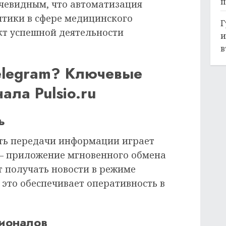
п
очевидным, что автоматизация
итики в сфере медицинского
Г
кт успешной деятельности
и
в
elegram? Ключевые
ала Pulsio.ru
ь
ть передачи информации играет
— приложение мгновенного обмена
т получать новости в режиме
это обеспечивает оперативность в
сионалов