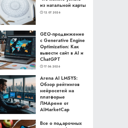
из натальной карты
12.07.2026
GEO-продвижение
с Generative Engine
Optimization: Как
вывести сайт в AI и
ChatGPT
17.06.2026
Arena AI LMSYS:
Обзор рейтингов
нейросетей на
платформе
ЛМАрене от
AIMarketCap
11.06.2026
Все о подарочных