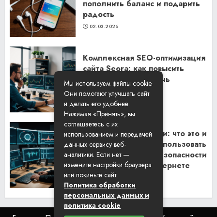
пополнить баланс и подарить
радость
02.03.2026
Комплексная SEO-оптимизация
сайта Seora: как повысить
видимость и привлечь
Мы используем файлы cookie.
клиентов
Они помогают улучшать сайт
06.02.2026
и делать его удобнее.
Нажимая «Принять», вы
соглашаетесь с их
Резидентские прокси: что это и
использованием и передачей
как их правильно использовать
данных сервису веб-
для обеспечения безопасности
аналитики. Если нет —
и анонимности в интернете
измените настройки браузера
или покиньте сайт.
29.01.2026
Политика обработки
персональных данных и
политика cookie