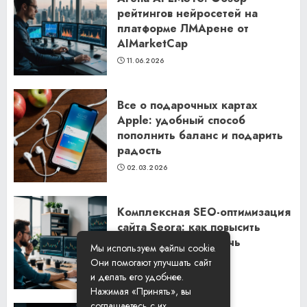
рейтингов нейросетей на
платформе ЛМАрене от
AIMarketCap
11.06.2026
Все о подарочных картах
Apple: удобный способ
пополнить баланс и подарить
радость
02.03.2026
Комплексная SEO-оптимизация
сайта Seora: как повысить
видимость и привлечь
Мы используем файлы cookie.
клиентов
Они помогают улучшать сайт
06.02.2026
и делать его удобнее.
Нажимая «Принять», вы
соглашаетесь с их