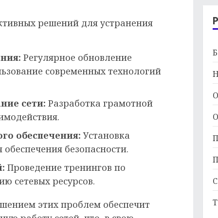
ктивных решений для устранения
Б
ния:
Регулярное обновление
ьзование современных технологий
Н
О
ние сети:
Разработка грамотной
имодействия.
О
го обеспечения:
Установка
П
 обеспечения безопасности.
П
:
Проведение тренингов по
ию сетевых ресурсов.
С
Т
шением этих проблем обеспечит