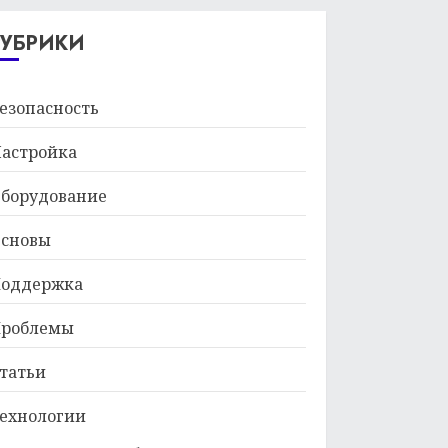
29.01.2026
РУБРИКИ
езопасность
астройка
борудование
сновы
оддержка
роблемы
татьи
ехнологии