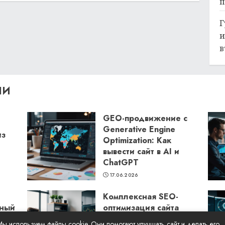
п
Г
и
в
ЛИ
GEO-продвижение с
Generative Engine
из
Optimization: Как
вывести сайт в AI и
ChatGPT
17.06.2026
Комплексная SEO-
бный
оптимизация сайта
Seora: как повысить
Мы используем файлы cookie. Они помогают улучшать сайт и делать его