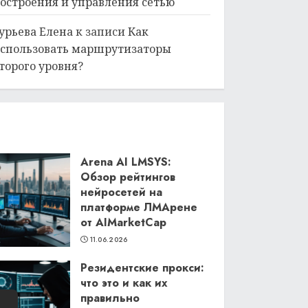
остроения и управления сетью
урьева Елена
к записи
Как
спользовать маршрутизаторы
торого уровня?
Arena AI LMSYS:
Обзор рейтингов
нейросетей на
платформе ЛМАрене
от AIMarketCap
11.06.2026
Резидентские прокси:
что это и как их
правильно