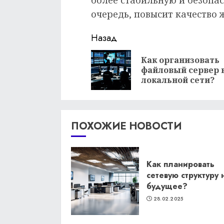
более стабильную и безопасн
очередь, повысит качество 
Продолжить
Назад
чтение
Как организовать
файловый сервер 
локальной сети?
ПОХОЖИЕ НОВОСТИ
Как планировать
сетевую структуру 
будущее?
28.02.2025