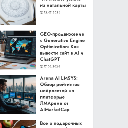
из натальной карты
12.07.2026
GEO-продвижение
с Generative Engine
Optimization: Как
вывести сайт в AI и
ChatGPT
17.06.2026
Arena AI LMSYS:
Обзор рейтингов
нейросетей на
платформе
ЛМАрене от
AIMarketCap
11.06.2026
Все о подарочных