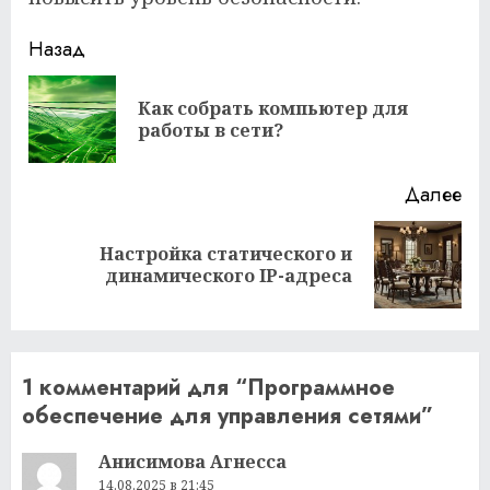
Продолжить
Назад
чтение
Как собрать компьютер для
Пр
работы в сети?
за
Далее
Настройка статического и
Следующая
динамического IP-адреса
запись:
1 комментарий для “
Программное
обеспечение для управления сетями
”
Анисимова Агнесса
14.08.2025 в 21:45