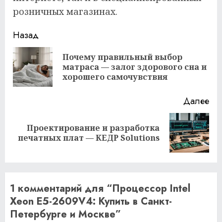
розничных магазинах.
Продолжить
Назад
чтение
Почему правильный выбор
Пр
матраса — залог здорового сна и
за
хорошего самочувствия
Далее
Проектирование и разработка
Следующая
печатных плат — КЕДР Solutions
запись:
1 комментарий для “
Процессор Intel
Xeon E5-2609V4: Купить в Санкт-
Петербурге и Москве
”