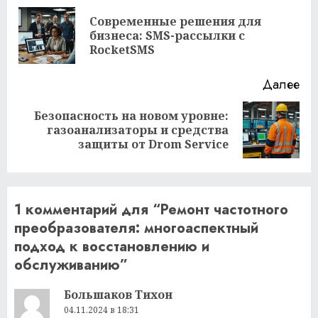
чтение
Современные решения для
Пр
бизнеса: SMS-рассылки с
за
RocketSMS
Далее
Безопасность на новом уровне:
Следующая
газоанализаторы и средства
запись:
защиты от Drom Service
1 комментарий для “
Ремонт частотного
преобразователя: многоаспектный
подход к восстановлению и
обслуживанию
”
Большаков Тихон
04.11.2024 в 18:31