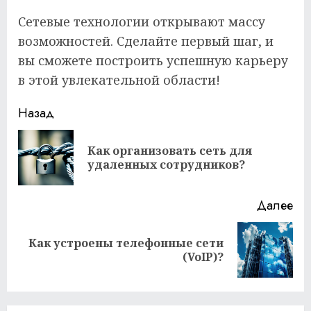
Сетевые технологии открывают массу
возможностей. Сделайте первый шаг, и
вы сможете построить успешную карьеру
в этой увлекательной области!
Продолжить
Назад
чтение
Как организовать сеть для
Пр
удаленных сотрудников?
за
Далее
Как устроены телефонные сети
Следующая
(VoIP)?
запись: