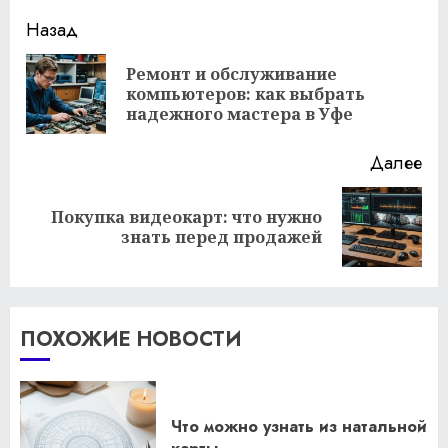
Продолжить
Назад
чтение
Ремонт и обслуживание
Пр
компьютеров: как выбрать
за
надежного мастера в Уфе
Далее
Покупка видеокарт: что нужно
Следующая
знать перед продажей
запись:
ПОХОЖИЕ НОВОСТИ
Что можно узнать из натальной