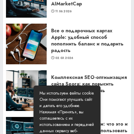
AIMarketCap
11.06.2026
Все о подарочных картах
Apple: удобный способ
пополнить баланс и подарить
радость
02.03.2026
Комплексная SEO-оптимизация
сайта Seora: как повысить
видимость и привлечь
Мы используем файлы cookie.
клиентов
Они помогают улучшать сайт
06.02.2026
и делать его удобнее.
Нажимая «Принять», вы
соглашаетесь с их
Резидентские прокси: что это и
использованием и передачей
как их правильно использовать
данных сервису веб-