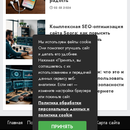
радость
02.03.2026
Комплексная SEO-оптимизация
сайта Seora: как повысить
видимость и привлечь
Мы используем файлы cookie.
клиентов
Они помогают улучшать сайт
06.02.2026
и делать его удобнее.
Нажимая «Принять», вы
соглашаетесь с их
Резидентские прокси: что это и
использованием и передачей
как их правильно использовать
данных сервису веб-
для обеспечения безопасности
аналитики. Если нет —
и анонимности в интернете
измените настройки браузера
или покиньте сайт.
29.01.2026
Политика обработки
персональных данных и
политика cookie
Главная
Пользовательское соглашение
Карта сайта
ПРИНЯТЬ