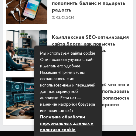
пополнить баланс и подарить
радость
02.03.2026
Комплексная SEO-оптимизация
сайта Seora: как повысить
видимость и привлечь
Мы используем файлы cookie.
клиентов
Они помогают улучшать сайт
06.02.2026
и делать его удобнее.
Нажимая «Принять», вы
соглашаетесь с их
Резидентские прокси: что это и
использованием и передачей
как их правильно использовать
данных сервису веб-
для обеспечения безопасности
аналитики. Если нет —
и анонимности в интернете
измените настройки браузера
или покиньте сайт.
29.01.2026
Политика обработки
персональных данных и
политика cookie