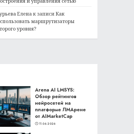
остроения и управления сетью
урьева Елена
к записи
Как
спользовать маршрутизаторы
торого уровня?
Arena AI LMSYS:
Обзор рейтингов
нейросетей на
платформе ЛМАрене
от AIMarketCap
11.06.2026