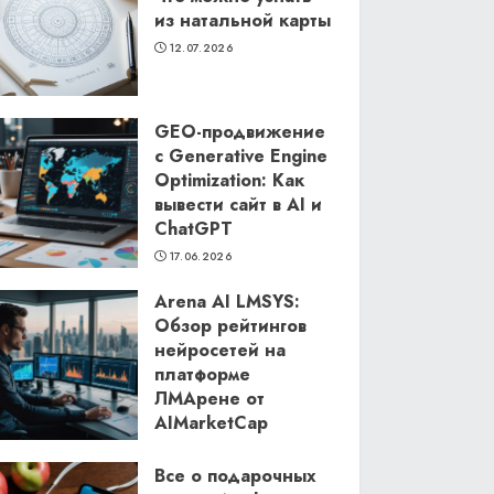
из натальной карты
12.07.2026
GEO-продвижение
с Generative Engine
Optimization: Как
вывести сайт в AI и
ChatGPT
17.06.2026
Arena AI LMSYS:
Обзор рейтингов
нейросетей на
платформе
ЛМАрене от
AIMarketCap
11.06.2026
Все о подарочных