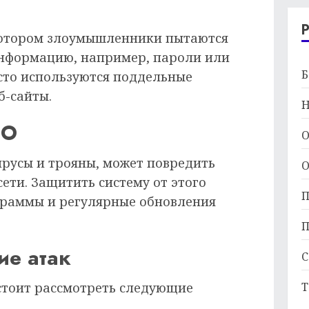
котором злоумышленники пытаются
нформацию, например, пароли или
Б
сто используются поддельные
б-сайты.
Н
ПО
О
ирусы и трояны, может повредить
О
ети. Защитить систему от этого
П
граммы и регулярные обновления
П
ие атак
С
Т
 стоит рассмотреть следующие