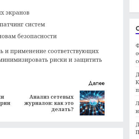
х экранов
 патчинг систем
новам безопасности
Ф
ть и применение соответствующих
о
минимизировать риски и защитить
с
Д
К
Далее
п
ми
Анализ сетевых
Предыдущая
Следующая
ории
журналов: как это
Л
запись:
запись:
делать?
н
Д
П