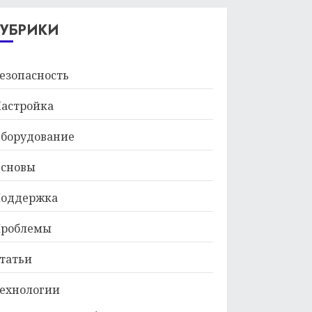
29.01.2026
РУБРИКИ
езопасность
астройка
борудование
сновы
оддержка
роблемы
татьи
ехнологии