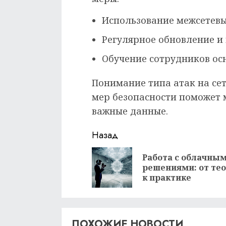
Использование межсетевы
Регулярное обновление и
Обучение сотрудников ос
Понимание типа атак на се
мер безопасности поможет 
важные данные.
Продолжить
Назад
чтение
Работа с облачны
решениями: от те
к практике
ПОХОЖИЕ НОВОСТИ