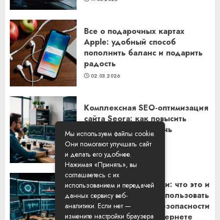
Все о подарочных картах
Apple: удобный способ
пополнить баланс и подарить
радость
02.03.2026
Комплексная SEO-оптимизация
сайта Seora: как повысить
видимость и привлечь
Мы используем файлы cookie.
клиентов
Они помогают улучшать сайт
06.02.2026
и делать его удобнее.
Нажимая «Принять», вы
соглашаетесь с их
Резидентские прокси: что это и
использованием и передачей
как их правильно использовать
данных сервису веб-
для обеспечения безопасности
аналитики. Если нет —
и анонимности в интернете
измените настройки браузера