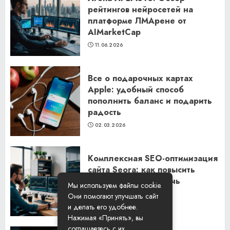
рейтингов нейросетей на
платформе ЛМАрене от
AIMarketCap
11.06.2026
Все о подарочных картах
Apple: удобный способ
пополнить баланс и подарить
радость
02.03.2026
Комплексная SEO-оптимизация
сайта Seora: как повысить
видимость и привлечь
Мы используем файлы cookie.
клиентов
Они помогают улучшать сайт
06.02.2026
и делать его удобнее.
Нажимая «Принять», вы
соглашаетесь с их