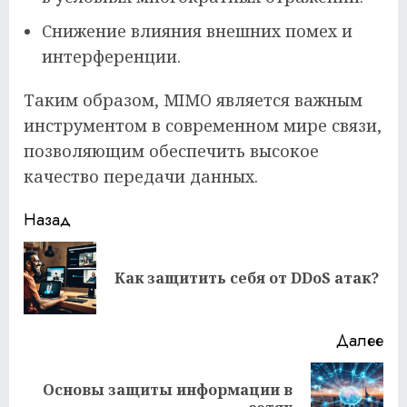
Снижение влияния внешних помех и
интерференции.
Таким образом, MIMO является важным
инструментом в современном мире связи,
позволяющим обеспечить высокое
качество передачи данных.
Продолжить
Назад
чтение
Пр
Как защитить себя от DDoS атак?
за
Далее
Основы защиты информации в
Следующая