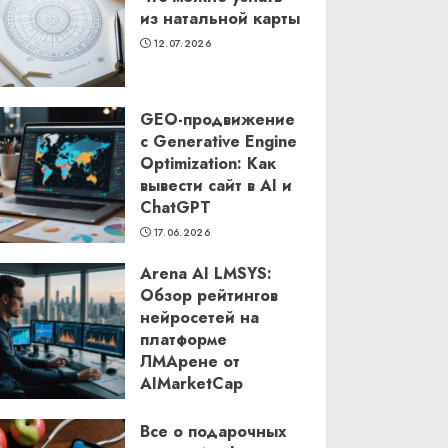
из натальной карты
12.07.2026
GEO-продвижение
с Generative Engine
Optimization: Как
вывести сайт в AI и
ChatGPT
17.06.2026
Arena AI LMSYS:
Обзор рейтингов
нейросетей на
платформе
ЛМАрене от
AIMarketCap
11.06.2026
Все о подарочных