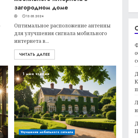
загородном доме
13.05.2024
–
Оптимальное расположение антенны
для улучшения сигнала мобильного
интернета в...
Ф
о
ЧИТАТЬ ДАЛЕЕ
с
Д
1 мин чтения
К
п
Л
н
Д
П
Улучшение мобильного сигнала