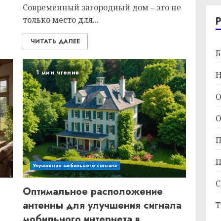
Современный загородный дом – это не
только место для...
ЧИТАТЬ ДАЛЕЕ
Б
1 мин чтения
Н
О
О
П
П
Улучшение мобильного сигнала
С
Оптимальное расположение
антенны для улучшения сигнала
Т
мобильного интернета в