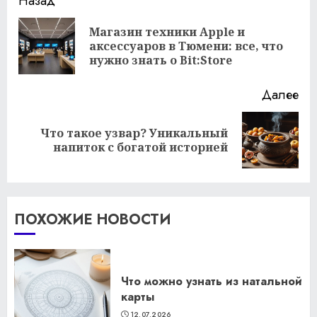
Продолжить
Назад
чтение
Магазин техники Apple и
Пр
аксессуаров в Тюмени: все, что
за
нужно знать о Bit:Store
Далее
Что такое узвар? Уникальный
Следующая
напиток с богатой историей
запись:
ПОХОЖИЕ НОВОСТИ
Что можно узнать из натальной
карты
12.07.2026