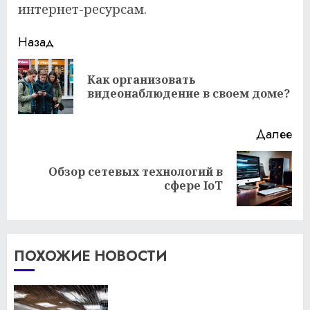
интернет-ресурсам.
Продолжить
Назад
чтение
Как организовать
Пр
видеонаблюдение в своем доме?
за
Далее
Обзор сетевых технологий в
Следующая
сфере IoT
запись:
ПОХОЖИЕ НОВОСТИ