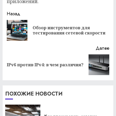
приложений.
Продолжить
Назад
чтение
Обзор инструментов для
Пр
тестирования сетевой скорости
за
Далее
Следующая
IPv6 против IPv4: в чем различия?
запись:
ПОХОЖИЕ НОВОСТИ