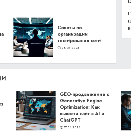
п
Г
и
Советы по
в
на
организации
тестирования сети
28.02.2025
ЛИ
GEO-продвижение с
Generative Engine
из
Optimization: Как
вывести сайт в AI и
ChatGPT
17.06.2026