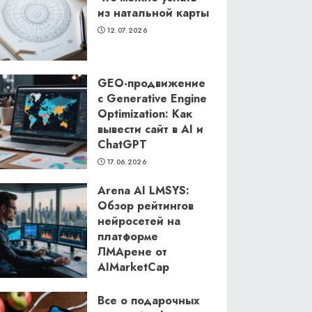
из натальной карты
12.07.2026
GEO-продвижение
с Generative Engine
Optimization: Как
вывести сайт в AI и
ChatGPT
17.06.2026
Arena AI LMSYS:
Обзор рейтингов
нейросетей на
платформе
ЛМАрене от
AIMarketCap
11.06.2026
Все о подарочных