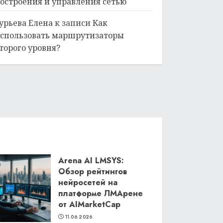
остроения и управления сетью
урьева Елена
к записи
Как
спользовать маршрутизаторы
торого уровня?
Arena AI LMSYS:
Обзор рейтингов
нейросетей на
платформе ЛМАрене
от AIMarketCap
11.06.2026