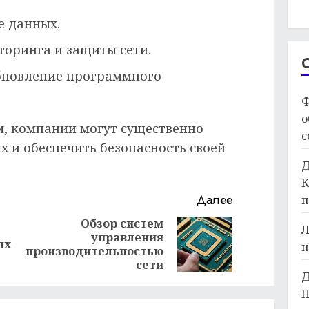
е данных.
торинга и защиты сети.
бновление программного
Ф
о
, компании могут существенно
с
х и обеспечить безопасность своей
Д
К
Далее
п
Обзор систем
Л
управления
Предыдущая
Следующая
ых
н
производительностью
запись:
запись:
сети
Д
П