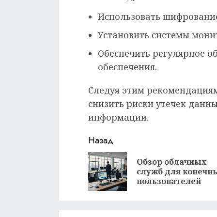
Использовать шифровани
Установить системы мони
Обеспечить регулярное о
обеспечения.
Следуя этим рекомендациям
снизить риски утечек данны
информации.
Продолжить
Назад
чтение
Обзор облачных
служб для конечн
пользователей