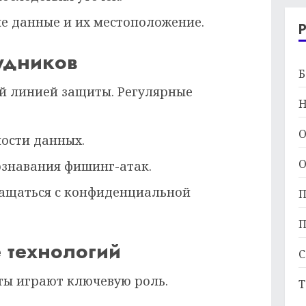
 данные и их местоположение.
удников
Б
й линией защиты. Регулярные
Н
О
ности данных.
О
знавания фишинг-атак.
ращаться с конфиденциальной
П
П
 технологий
С
ты играют ключевую роль.
Т