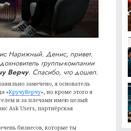
ис Нарижный. Денис, привет.
дохновитель группы-компании
чу Верчу
. Спасибо, что дошел.
правильно замечено, я основатель
а «
КручуВерчу
», но кроме этого я
телем и за плечами имею целый
рвис Ask Users, партнёрская
речень бизнесов, которые ты