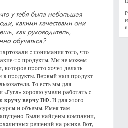
п
 что у тебя была небольшая
Г
и
юди, какими качествами они
в
аешь, как руководитель,
нно обучаться?
тартовали с понимания того, что
какие-то продукты. Мы не можем
, которое просто хочет делать
и в продукты. Первый наш продукт
льзователя. То есть мы для
и «Гугл» хорошо умели работать с
ак
кручу верчу ПФ.
И для этого
сурсы и объемы. Имея там
 запущено. Были найдены компании,
различных решений на рынке. Вот,