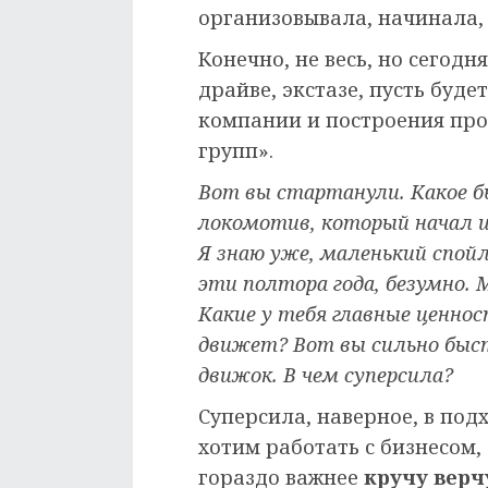
организовывала, начинала,
Конечно, не весь, но сегодн
драйве, экстазе, пусть буде
компании и построения про
групп».
Вот вы стартанули. Какое б
локомотив, который начал и 
Я знаю уже, маленький спойл
эти полтора года, безумно.
Какие у тебя главные ценно
движет? Вот вы сильно быс
движок. В чем суперсила?
Суперсила, наверное, в под
хотим работать с бизнесом,
гораздо важнее
кручу верч