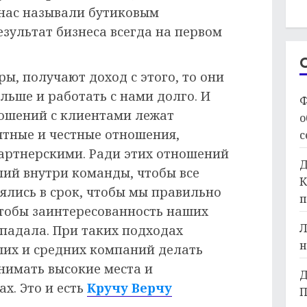
 нас называли бутиковым
езультат бизнеса всегда на первом
ы, получают доход с этого, то они
льше и работать с нами долго. И
Ф
ношений с клиентами лежат
о
ятные и честные отношения,
с
партнерскими. Ради этих отношений
Д
лий внутри команды, чтобы все
К
ялись в срок, чтобы мы правильно
п
тобы заинтересованность наших
Л
впадала. При таких подходах
н
ших и средних компаний делать
нимать высокие места и
Д
х. Это и есть
Кручу Верчу
П