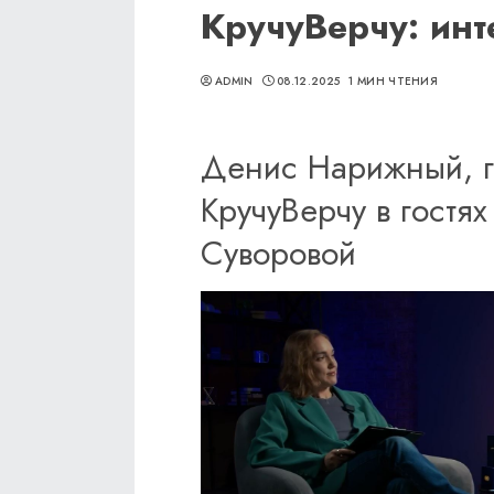
КручуВерчу: инт
ADMIN
08.12.2025
1 МИН ЧТЕНИЯ
Денис Нарижный, 
КручуВерчу в гостя
Суворовой