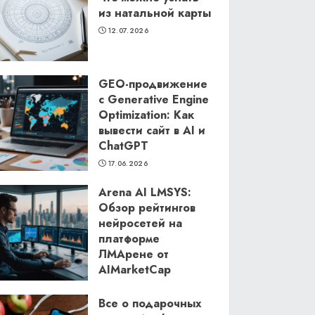
из натальной карты
12.07.2026
GEO-продвижение
с Generative Engine
Optimization: Как
вывести сайт в AI и
ChatGPT
17.06.2026
Arena AI LMSYS:
Обзор рейтингов
нейросетей на
платформе
ЛМАрене от
AIMarketCap
11.06.2026
Все о подарочных