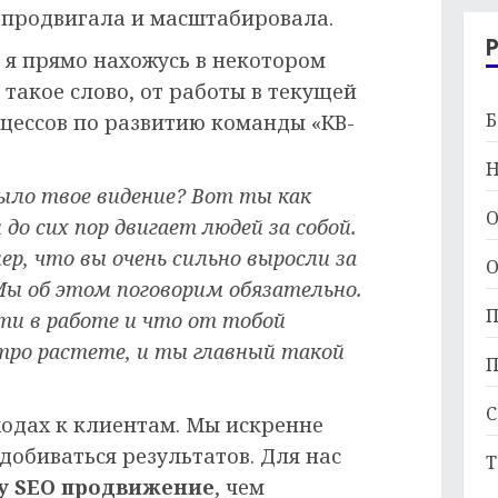
 продвигала и масштабировала.
я я прямо нахожусь в некотором
т такое слово, от работы в текущей
Б
цессов по развитию команды «КВ-
Н
ыло твое видение? Вот ты как
О
до сих пор двигает людей за собой.
ер, что вы очень сильно выросли за
О
 Мы об этом поговорим обязательно.
П
сти в работе и что от тобой
тро растете, и ты главный такой
П
С
ходах к клиентам. Мы искренне
 добиваться результатов. Для нас
Т
у SEO продвижение
, чем