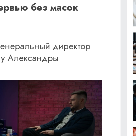
ервью без масок
генеральный директор
х у Александры