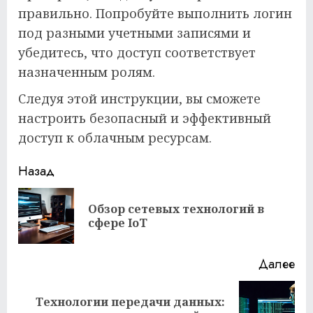
правильно. Попробуйте выполнить логин
под разными учетными записями и
убедитесь, что доступ соответствует
назначенным ролям.
Следуя этой инструкции, вы сможете
настроить безопасный и эффективный
доступ к облачным ресурсам.
Продолжить
Назад
чтение
Обзор сетевых технологий в
Пр
сфере IoT
за
Далее
Технологии передачи данных:
Следующая