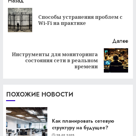
Продолжить
Назад
чтение
Способы устранения проблем с
Пр
Wi-Fi на практике
за
Далее
Инструменты для мониторинга
Следующая
состояния сети в реальном
запись:
времени
ПОХОЖИЕ НОВОСТИ
Как планировать сетевую
структуру на будущее?
28.02.2025