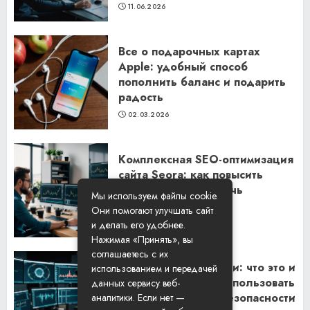
11.06.2026
Все о подарочных картах
Apple: удобный способ
пополнить баланс и подарить
радость
02.03.2026
Комплексная SEO-оптимизация
сайта Seora: как повысить
видимость и привлечь
Мы используем файлы cookie.
клиентов
Они помогают улучшать сайт
06.02.2026
и делать его удобнее.
Нажимая «Принять», вы
соглашаетесь с их
Резидентские прокси: что это и
использованием и передачей
как их правильно использовать
данных сервису веб-
для обеспечения безопасности
аналитики. Если нет —