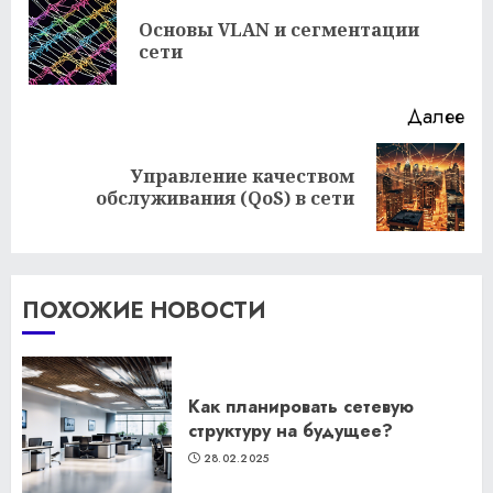
чтение
Основы VLAN и сегментации
Пр
сети
за
Далее
Управление качеством
Следующая
обслуживания (QoS) в сети
запись:
ПОХОЖИЕ НОВОСТИ
Как планировать сетевую
структуру на будущее?
28.02.2025