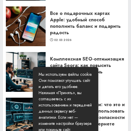
Все о подарочных картах
Apple: удобный способ
пополнить баланс и подарить
радость
02.03.2026
Комплексная SEO-оптимизация
сайта Seora: как повысить
видимость и привлечь
Мы используем файлы cookie.
клиентов
Они помогают улучшать сайт
06.02.2026
и делать его удобнее.
Нажимая «Принять», вы
соглашаетесь с их
Резидентские прокси: что это и
использованием и передачей
как их правильно использовать
данных сервису веб-
для обеспечения безопасности
аналитики. Если нет —
и анонимности в интернете
измените настройки браузера
или покиньте сайт.