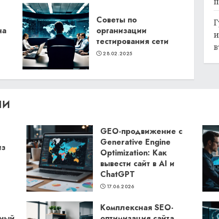
п
Советы по
Г
на
организации
и
тестирования сети
в
28.02.2025
ЛИ
GEO-продвижение с
Generative Engine
из
Optimization: Как
вывести сайт в AI и
ChatGPT
17.06.2026
Комплексная SEO-
бный
оптимизация сайта