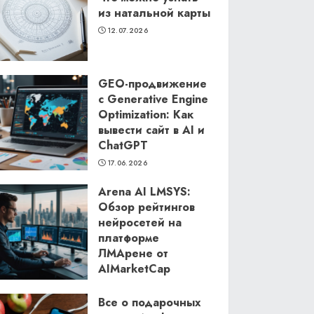
из натальной карты
12.07.2026
GEO-продвижение
с Generative Engine
Optimization: Как
вывести сайт в AI и
ChatGPT
17.06.2026
Arena AI LMSYS:
Обзор рейтингов
нейросетей на
платформе
ЛМАрене от
AIMarketCap
11.06.2026
Все о подарочных