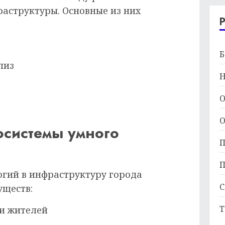
аструктуры. Основные из них
Б
лиз
Н
О
О
осистемы умного
П
П
огий в инфраструктуру города
С
уществ:
Т
и жителей