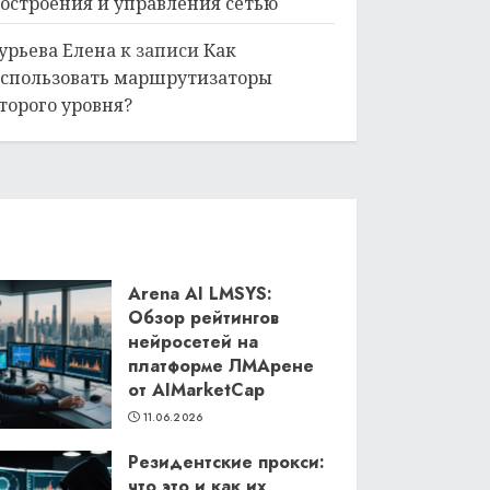
остроения и управления сетью
урьева Елена
к записи
Как
спользовать маршрутизаторы
торого уровня?
Arena AI LMSYS:
Обзор рейтингов
нейросетей на
платформе ЛМАрене
от AIMarketCap
11.06.2026
Резидентские прокси:
что это и как их