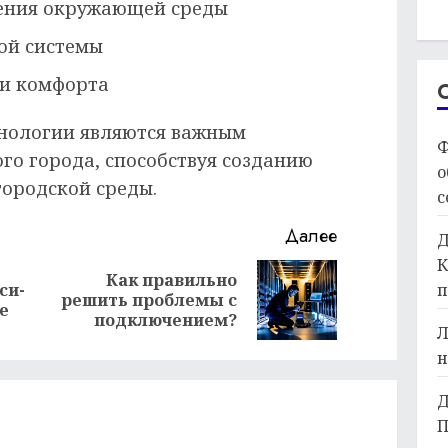
нения окружающей среды
ой системы
 и комфорта
хнологии являются важным
Ф
го города, способствуя созданию
о
городской среды.
с
Далее
Д
К
Как правильно
п
си-
Предыдущая
Следующая
решить проблемы с
е
запись:
запись:
подключением?
Л
н
Д
П