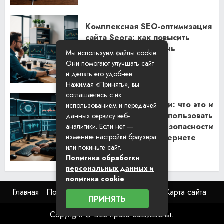
Комплексная SEO-оптимизация
сайта Seora: как повысить
видимость и привлечь
Мы используем файлы cookie.
клиентов
Они помогают улучшать сайт
06.02.2026
и делать его удобнее.
Нажимая «Принять», вы
соглашаетесь с их
Резидентские прокси: что это и
использованием и передачей
как их правильно использовать
данных сервису веб-
для обеспечения безопасности
аналитики. Если нет —
и анонимности в интернете
измените настройки браузера
или покиньте сайт.
29.01.2026
Политика обработки
персональных данных и
политика cookie
Главная
Пользовательское соглашение
Карта сайта
ПРИНЯТЬ
Copyright © Все права защищены.