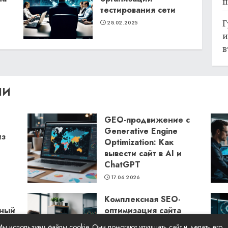
п
тестирования сети
Г
28.02.2025
и
в
ЛИ
GEO-продвижение с
Generative Engine
из
Optimization: Как
вывести сайт в AI и
ChatGPT
17.06.2026
Комплексная SEO-
бный
оптимизация сайта
Seora: как повысить
Мы используем файлы cookie. Они помогают улучшать сайт и делать его