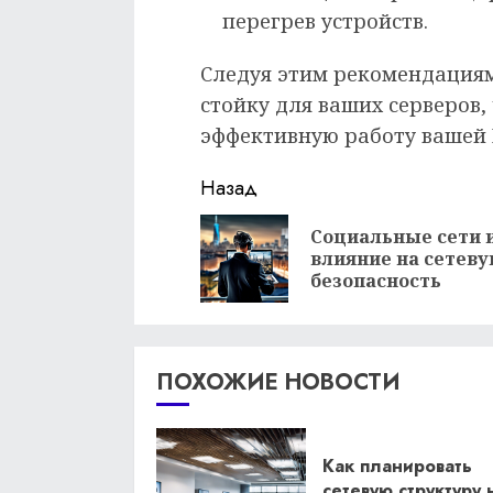
перегрев устройств.
Следуя этим рекомендация
стойку для ваших серверов,
эффективную работу вашей
Продолжить
Назад
чтение
Социальные сети и
влияние на сетев
безопасность
ПОХОЖИЕ НОВОСТИ
Как планировать
сетевую структуру 