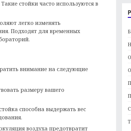
Такие стойки часто используются в
оляют легко изменять
ия. Подходят для временных
Б
бораторий.
Н
О
братить внимание на следующие
О
П
вовать размеру вашего
П
С
 стойка способна выдержать вес
дования.
Т
куляция воздуха предотвратит