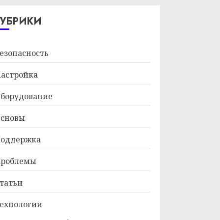
29.01.2026
РУБРИКИ
езопасность
астройка
борудование
сновы
оддержка
роблемы
татьи
ехнологии