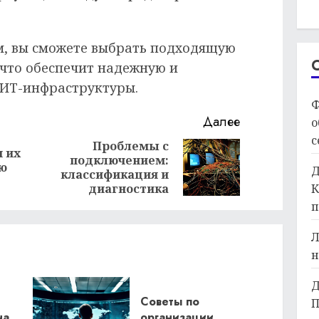
м, вы сможете выбрать подходящую
 что обеспечит надежную и
 ИТ-инфраструктуры.
Ф
Далее
о
с
Проблемы с
 их
подключением:
Предыдущая
Следующая
ую
Д
классификация и
запись:
запись:
К
диагностика
п
Л
н
Д
Советы по
П
на
организации