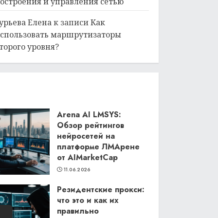
остроения и управления сетью
урьева Елена
к записи
Как
спользовать маршрутизаторы
торого уровня?
Arena AI LMSYS:
Обзор рейтингов
нейросетей на
платформе ЛМАрене
от AIMarketCap
11.06.2026
Резидентские прокси:
что это и как их
правильно