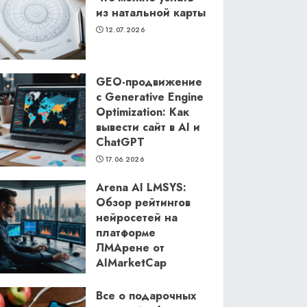
из натальной карты
12.07.2026
GEO-продвижение
с Generative Engine
Optimization: Как
вывести сайт в AI и
ChatGPT
17.06.2026
Arena AI LMSYS:
Обзор рейтингов
нейросетей на
платформе
ЛМАрене от
AIMarketCap
11.06.2026
Все о подарочных