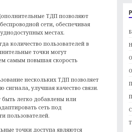
ополнительные ТДП позволяют
беспроводной сети, обеспечивая
Б
руднодоступных местах.
гда количество пользователей в
Н
олнительные точки могут
О
тем самым повышая скорость
О
зование нескольких ТДП позволяет
П
 сигнала, улучшая качество связи.
П
 быть легко добавлены или
адаптировать сеть под
С
и пользователей.
Т
ьные точки доступа являются