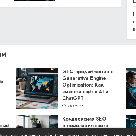
п
Г
и
в
ЛИ
GEO-продвижение с
Generative Engine
из
Optimization: Как
вывести сайт в AI и
ChatGPT
17.06.2026
Комплексная SEO-
бный
оптимизация сайта
Seora: как повысить
Мы используем файлы cookie. Они помогают улучшать сайт и делать его