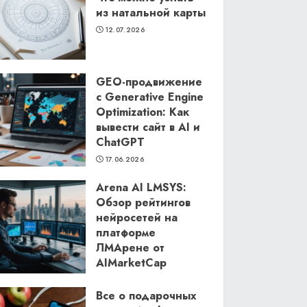
из натальной карты
12.07.2026
GEO-продвижение
с Generative Engine
Optimization: Как
вывести сайт в AI и
ChatGPT
17.06.2026
Arena AI LMSYS:
Обзор рейтингов
нейросетей на
платформе
ЛМАрене от
AIMarketCap
11.06.2026
Все о подарочных