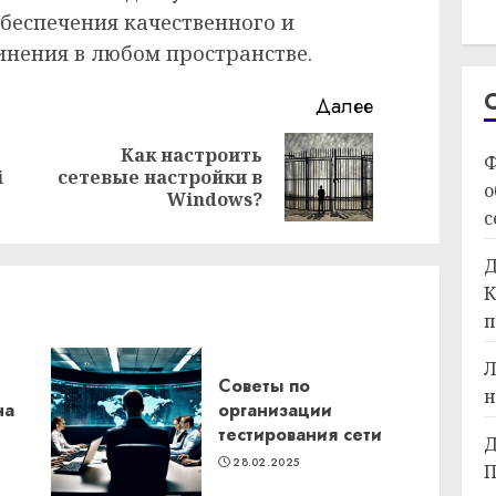
беспечения качественного и
инения в любом пространстве.
Далее
Как настроить
Ф
Предыдущая
Следующая
i
сетевые настройки в
о
запись:
запись:
Windows?
с
Д
К
п
Л
Советы по
н
на
организации
тестирования сети
Д
28.02.2025
П