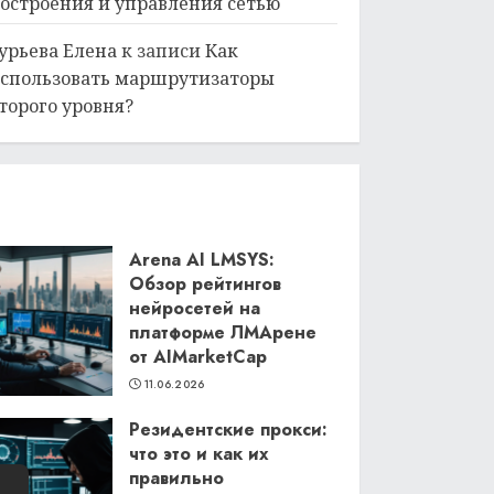
остроения и управления сетью
урьева Елена
к записи
Как
спользовать маршрутизаторы
торого уровня?
Arena AI LMSYS:
Обзор рейтингов
нейросетей на
платформе ЛМАрене
от AIMarketCap
11.06.2026
Резидентские прокси:
что это и как их
правильно