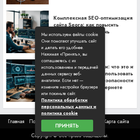
Комплексная SEO-оптимизация
сайта Seora: как повысить
видимость и привлечь
Мы используем файлы cookie.
клиентов
Они помогают улучшать сайт
06.02.2026
и делать его удобнее.
Нажимая «Принять», вы
соглашаетесь с их
Резидентские прокси: что это и
использованием и передачей
как их правильно использовать
данных сервису веб-
для обеспечения безопасности
аналитики. Если нет —
и анонимности в интернете
измените настройки браузера
или покиньте сайт.
29.01.2026
Политика обработки
персональных данных и
политика cookie
Главная
Пользовательское соглашение
Карта сайта
ПРИНЯТЬ
Copyright © Все права защищены.