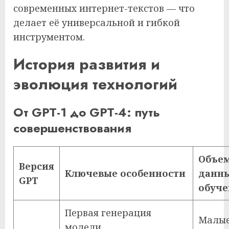
современных интернет-текстов — что
делает её универсальной и гибкой
инструментом.
История развития и
эволюция технологий
От GPT-1 до GPT-4: путь
совершенствования
Объе
Версия
Ключевые особенности
данн
GPT
обуче
Первая генерация
Малы
модели,