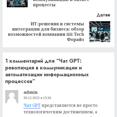
за
процессы
Далее
ИТ-решения и системы
интеграции для бизнеса: обзор
Следующая
возможностей компании iiii Tech
запись:
Форайз
1 комментарий для “
Чат GPT:
революция в коммуникации и
автоматизации информационных
процессов
”
admin
30.12.2025 в 13:56
Чат GPT
представляется не просто
технологическим достижением, а