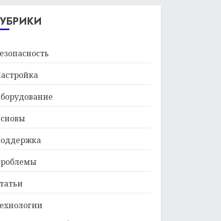
29.01.2026
РУБРИКИ
езопасность
астройка
борудование
сновы
оддержка
роблемы
татьи
ехнологии