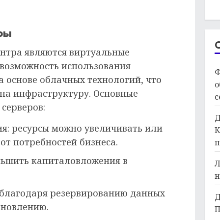
ры
ентра являются виртуальные
 возможность использования
Ф
а основе облачных технологий, что
о
 на инфраструктуру. Основные
с
серверов:
Д
я: ресурсы можно увеличивать или
К
от потребностей бизнеса.
п
ньшить капиталовложения в
Л
н
 благодаря резервированию данных
Д
ановлению.
П