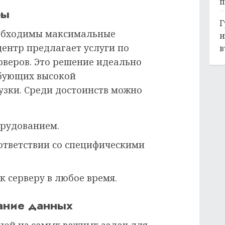
п
ры
Г
обходимы максимальные
и
центр предлагает услуги по
в
веров. Это решение идеально
ебующих высокой
узки. Среди достоинств можно
орудованием.
ответствии со специфическими
 серверу в любое время.
ание данных