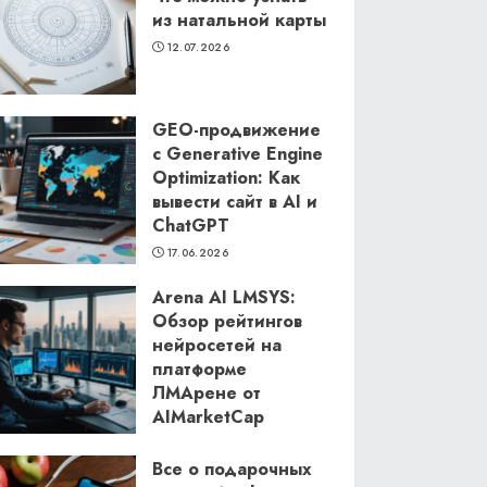
из натальной карты
12.07.2026
GEO-продвижение
с Generative Engine
Optimization: Как
вывести сайт в AI и
ChatGPT
17.06.2026
Arena AI LMSYS:
Обзор рейтингов
нейросетей на
платформе
ЛМАрене от
AIMarketCap
11.06.2026
Все о подарочных