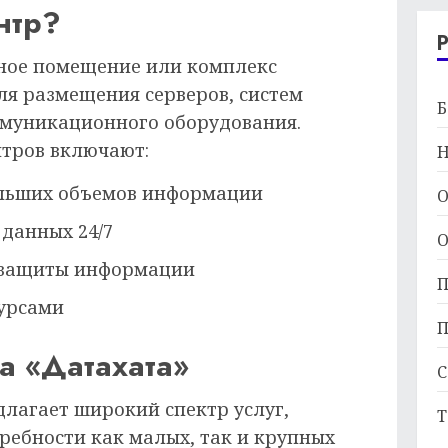
нтр?
ьное помещение или комплекс
ля размещения серверов, систем
Б
ммуникационного оборудования.
нтров включают:
Н
ольших объемов информации
О
 данных 24/7
О
и защиты информации
П
урсами
П
ра «Датахата»
С
длагает широкий спектр услуг,
Т
ребности как малых, так и крупных