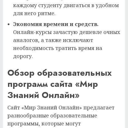
каждому студенту двигаться в удобном
для него ритме.
Экономия времени и средств.
Онлайн-курсы зачастую дешевле очных
аналогов, а также исключают
необходимость тратить время на
дорогу.
Обзор образовательных
программ сайта «Мир
Знаний Онлайн»
Сайт «Мир Знаний Онлайн» предлагает
разнообразные образовательные
программы, которые могут