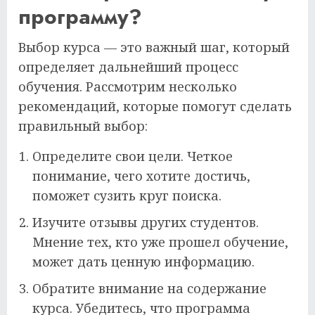
программу?
Выбор курса — это важный шаг, который
определяет дальнейший процесс
обучения. Рассмотрим несколько
рекомендаций, которые помогут сделать
правильный выбор:
Определите свои цели. Четкое
понимание, чего хотите достичь,
поможет сузить круг поиска.
Изучите отзывы других студентов.
Мнение тех, кто уже прошел обучение,
может дать ценную информацию.
Обратите внимание на содержание
курса. Убедитесь, что программа