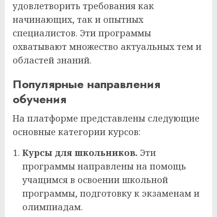
удовлетворить требования как
начинающих, так и опытных
специалистов. Эти программы
охватывают множество актуальных тем и
областей знаний.
Популярные направления
обучения
На платформе представлены следующие
основные категории курсов:
Курсы для школьников.
Эти
программы направлены на помощь
учащимся в освоении школьной
программы, подготовку к экзаменам и
олимпиадам.