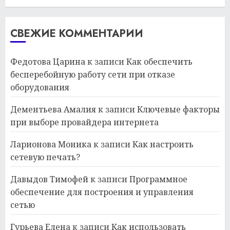
СВЕЖИЕ КОММЕНТАРИИ
Федотова Царина
к записи
Как обеспечить
бесперебойную работу сети при отказе
оборудования
Дементьева Амалия
к записи
Ключевые факторы
при выборе провайдера интернета
Ларионова Моника
к записи
Как настроить
сетевую печать?
Давыдов Тимофей
к записи
Программное
обеспечение для построения и управления
сетью
Гурьева Елена
к записи
Как использовать