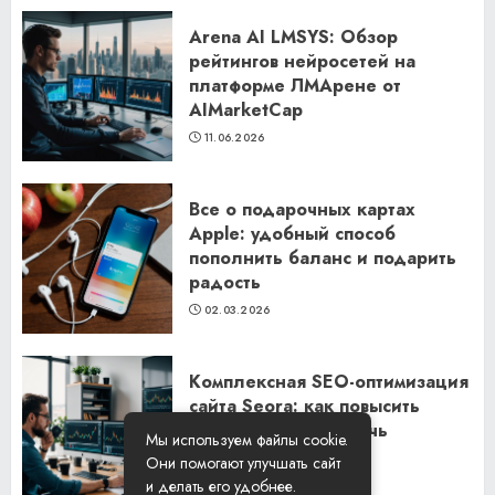
Arena AI LMSYS: Обзор
рейтингов нейросетей на
платформе ЛМАрене от
AIMarketCap
11.06.2026
Все о подарочных картах
Apple: удобный способ
пополнить баланс и подарить
радость
02.03.2026
Комплексная SEO-оптимизация
сайта Seora: как повысить
видимость и привлечь
Мы используем файлы cookie.
клиентов
Они помогают улучшать сайт
06.02.2026
и делать его удобнее.