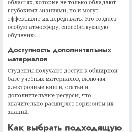
областях, которые не только обладают
глубокими знаниями, но и могут
эффективно их передавать. Это создает
особую атмосферу, способствующую
обучению.
Доступность дополнительных
материалов
Студенты получают доступ к обширной
базе учебных материалов, включая
электронные книги, статьи и
дополнительные ресурсы, что
значительно расширяет горизонты их
знаний.
Как выбрать подходящую