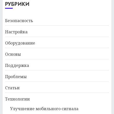
РУБРИКИ
Безопасность
Настройка
Оборудование
Основы
Поддержка
Проблемы
Статьи
Технологии
Улучшение мобильного сигнала