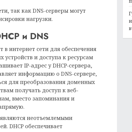
п
ти, так как DNS-серверы могут
Г
сировки нагрузки.
и
в
DHCP и DNS
 в интернет сети для обеспечения
 устройств и доступа к ресурсам
ашивает IP-адрес у DHCP-сервера,
авляет информацию о DNS-сервере,
ься для преобразования доменных
твам получать доступ к веб-
ам, вместо запоминания и
напрямую.
S являются неотъемлемыми
ей. DHCP обеспечивает