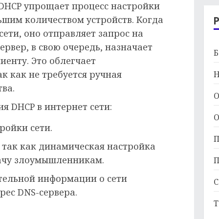
 DHCP упрощает процесс настройки
льшим количеством устройств. Когда
сети, оно отправляет запрос на
ервер, в свою очередь, назначает
Б
иенту. Это облегчает
к как не требуется ручная
Н
ва.
О
я DHCP в интернет сети:
О
ройки сети.
П
 так как динамическая настройка
дачу злоумышленникам.
П
тельной информации о сети
С
дрес DNS-сервера.
Т