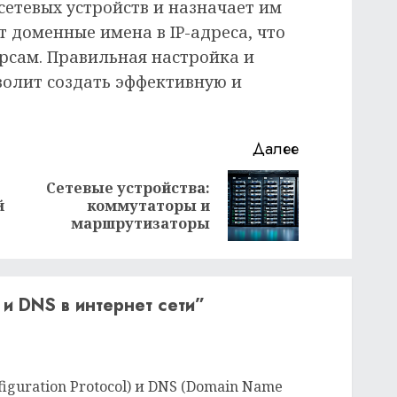
сетевых устройств и назначает им
т доменные имена в IP-адреса, что
урсам. Правильная настройка и
волит создать эффективную и
Далее
Сетевые устройства:
Предыдущая
Следующая
й
коммутаторы и
запись:
запись:
маршрутизаторы
и DNS в интернет сети
”
iguration Protocol) и DNS (Domain Name