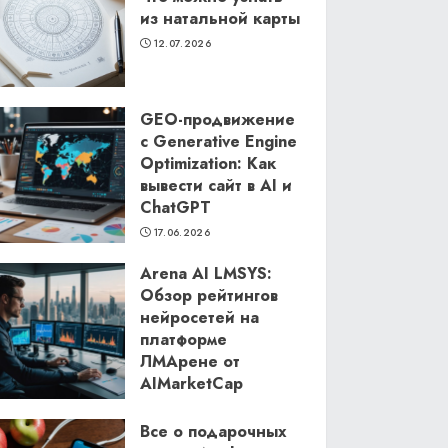
из натальной карты
12.07.2026
GEO-продвижение
с Generative Engine
Optimization: Как
вывести сайт в AI и
ChatGPT
17.06.2026
Arena AI LMSYS:
Обзор рейтингов
нейросетей на
платформе
ЛМАрене от
AIMarketCap
11.06.2026
Все о подарочных