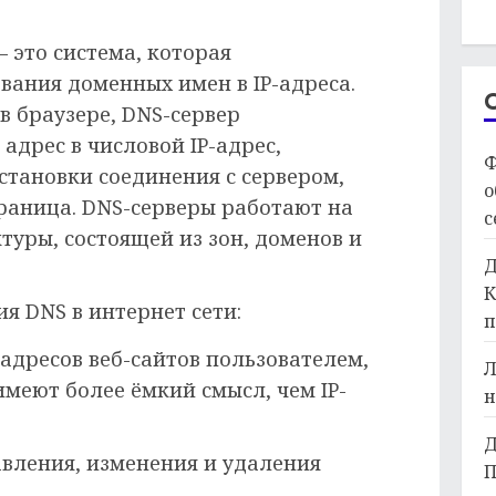
 это система, которая
вания доменных имен в IP-адреса.
 в браузере, DNS-сервер
адрес в числовой IP-адрес,
Ф
становки соединения с сервером,
о
траница. DNS-серверы работают на
с
туры, состоящей из зон, доменов и
Д
К
я DNS в интернет сети:
п
адресов веб-сайтов пользователем,
Л
меют более ёмкий смысл, чем IP-
н
Д
вления, изменения и удаления
П