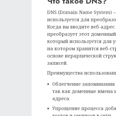
Что такое DNS?
DNS (Domain Name System) —
используется для преобразо
Когда вы вводите веб-адрес
преобразует этот доменный 
который используется для у
на котором хранится веб-с
основе иерархической струк
записей.
Преимущества использовани
Облегчение запоминания 
так как доменные имена и
адреса.
Упрощение процесса доба
хостов и сервисов в сети.