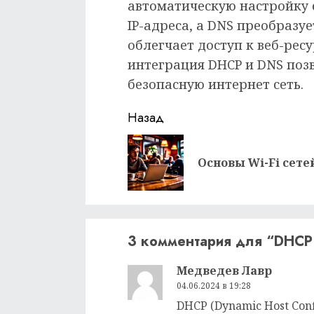
автоматическую настройку 
IP-адреса, а DNS преобразуе
облегчает доступ к веб-рес
интеграция DHCP и DNS поз
безопасную интернет сеть.
Продолжить
Назад
чтение
Основы Wi-Fi сете
3 комментария для “
DHCP 
Медведев Лавр
04.06.2024 в 19:28
DHCP (Dynamic Host Conf