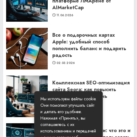
платформе ЛМАрене от
AIMarketCap
11.06.2026
Все о подарочных картах
Apple: удобный способ
пополнить баланс и подарить
радость
02.03.2026
Комплексная SEO-оптимизация
сайта Seora: как повысить
видимость и привлечь
Мы используем файлы cookie.
клиентов
Они помогают улучшать сайт
06.02.2026
и делать его удобнее.
Нажимая «Принять», вы
соглашаетесь с их
Резидентские прокси: что это и
использованием и передачей