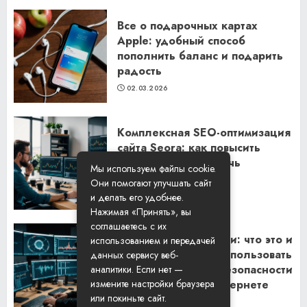
Все о подарочных картах
Apple: удобный способ
пополнить баланс и подарить
радость
02.03.2026
Комплексная SEO-оптимизация
сайта Seora: как повысить
видимость и привлечь
Мы используем файлы cookie.
клиентов
Они помогают улучшать сайт
06.02.2026
и делать его удобнее.
Нажимая «Принять», вы
соглашаетесь с их
Резидентские прокси: что это и
использованием и передачей
как их правильно использовать
данных сервису веб-
для обеспечения безопасности
аналитики. Если нет —
измените настройки браузера
и анонимности в интернете
или покиньте сайт.
29.01.2026