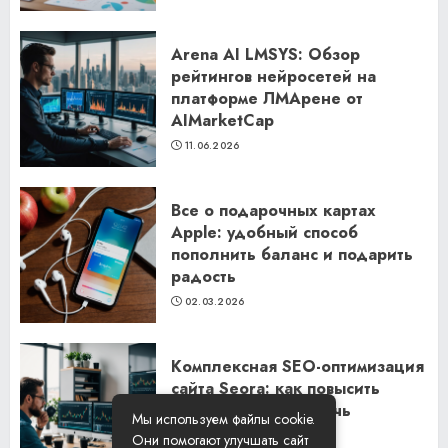
Arena AI LMSYS: Обзор
рейтингов нейросетей на
платформе ЛМАрене от
AIMarketCap
11.06.2026
Все о подарочных картах
Apple: удобный способ
пополнить баланс и подарить
радость
02.03.2026
Комплексная SEO-оптимизация
сайта Seora: как повысить
видимость и привлечь
Мы используем файлы cookie.
клиентов
Они помогают улучшать сайт